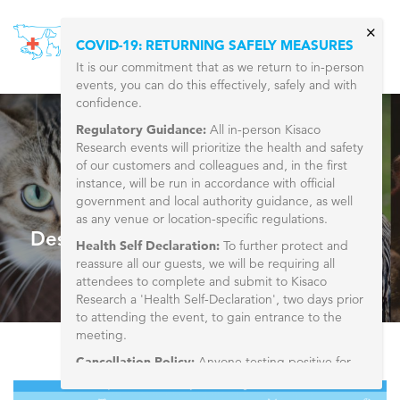
Skip to main content
×
COVID-19: RETURNING SAFELY MEASURES
Togg
It is our commitment that as we return to in-person
navig
events, you can do this effectively, safely and with
confidence.
Regulatory Guidance:
All in-person Kisaco
Research events will prioritize the health and safety
ANIMAL HEALTH LATAM - ESPANOL
of our customers and colleagues and, in the first
29-30 May, 2018
instance, will be run in accordance with official
São Paulo, Brasil
government and local authority guidance, as well
as any venue or location-specific regulations.
Desarrollo Comercial y Colaboración
Health Self Declaration:
To further protect and
reassure all our guests, we will be requiring all
attendees to complete and submit to Kisaco
Research a 'Health Self-Declaration', two days prior
to attending the event, to gain entrance to the
meeting.
Por qué asistir
Cancellation Policy:
Anyone testing positive for
COVID-19 within 4 weeks prior to an In-Person
event, or those that need to self-isolate during the