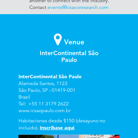
another to connect with the industry.
Contact
events@kisacoresearch.com
Venue
InterContinental São
Paulo
InterContinental São Paulo
Alameda Santos, 1123
São Paulo, SP - 01419-001
Brazil
Tel: +55 11 3179 2622
www.icsaopaulo.com.br
Habitaciones desde $150 (
desayuno no
Inscríbase aquí
incluido).
.