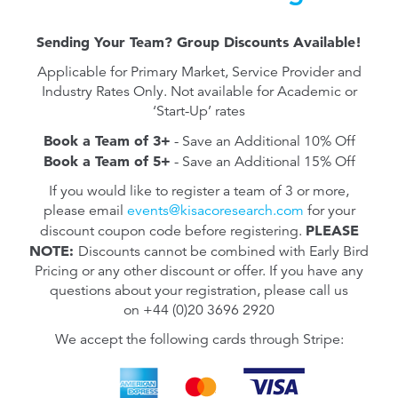
Sending Your Team? Group Discounts Available!
Applicable for Primary Market, Service Provider and
Industry Rates Only. Not available for Academic or
‘Start-Up’ rates
Book a Team of 3+
- Save an Additional 10% Off
Book a Team of 5+
- Save an Additional 15% Off
Business Development & Marketing
General Manager, Head of M&A, Latin
Strategy Director
America
If you would like to register a team of 3 or more,
Biogenesis Bago
Henry Schein
please email
events@kisacoresearch.com
for your
PLEASE
discount coupon code before registering.
NOTE:
Discounts cannot be combined with Early Bird
Pricing or any other discount or offer.
If you have any
questions about your registration, please call us
on
+44 (0)20 3696 2920
We accept the following cards through Stripe: