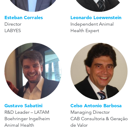
Esteban Corrales
Leonardo Loewenstein
Director
Independent Animal
LABYES
Health Expert
Gustavo Sabatini
Celso Antonio Barbosa
R&D Leader – LATAM
Managing Director
Boehringer Ingelheim
CAB Consultoria & Geração
Animal Health
de Valor